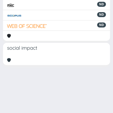
ND
ND
ND
social impact
Powered by
IRIS
-
about IRIS
-
Utilizzo dei cookie
Copyright © 2026