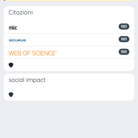
Citazioni
ND
ND
ND
social impact