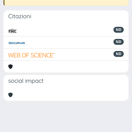
Citazioni
ND
ND
ND
social impact