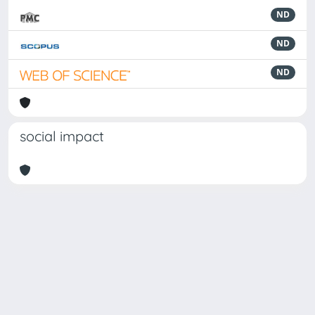
ND
ND
ND
social impact
Powered by
IRIS
-
about IRIS
-
Utilizzo dei cookie
Copyright © 2026