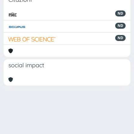
ND
ND
ND
social impact
Powered by
IRIS
-
about IRIS
-