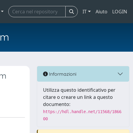
IT
Aiuto
LOGIN
em
om
Informazioni
Utilizza questo identificativo per
citare o creare un link a questo
documento:
https://hdl.handle.net/11568/1866
00