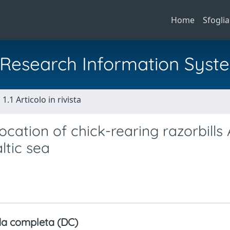
Home
Sfoglia
al Research Information Syst
1.1 Articolo in rivista
cation of chick-rearing razorbills 
ltic sea
a completa (DC)