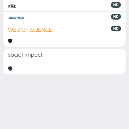
ND
ND
ND
social impact
Powered by
IRIS
-
about IRIS
-
Utilizzo dei cookie
Copyright © 2026