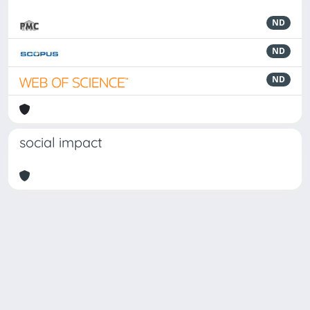
ND
ND
ND
social impact
Powered by
IRIS
-
about IRIS
-
Utilizzo dei cookie
Copyright © 2026