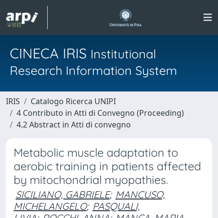
CINECA IRIS
Institutional
Research Information System
IRIS
Catalogo Ricerca UNIPI
4 Contributo in Atti di Convegno (Proceeding)
4.2 Abstract in Atti di convegno
Metabolic muscle adaptation to
aerobic training in patients affected
by mitochondrial myopathies.
SICILIANO, GABRIELE
;
MANCUSO,
MICHELANGELO
;
PASQUALI,
LIVIA
;
ROCCHI, ANNA
;
MANCA, MARIA