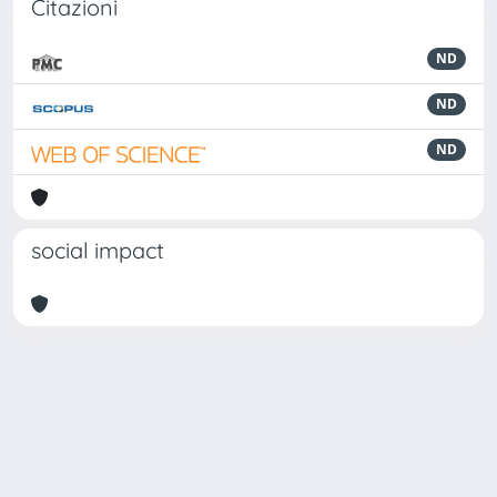
Citazioni
ND
ND
ND
social impact
Powered by
IRIS
-
about IRIS
-