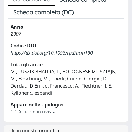
Scheda completa (DC)
Anno
2007
Codice DOI
https://dx.doi.org/10.1093/rpd/ncm190
Tutti gli autori
M., LUSZIK BHADRA; T., BOLOGNESE MILSZTAJN;
M., Boschung; M., Coeck; Curzio, Giorgio; D.,
Derdau; D'Errico, Francesco; A., Fiechtner; J. E.,
Kyllönen;
...
espandi
Appare nelle tipologie:
1.1 Articolo in rivista
File in questo prodotto: