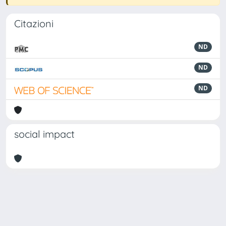
Citazioni
ND
ND
ND
social impact