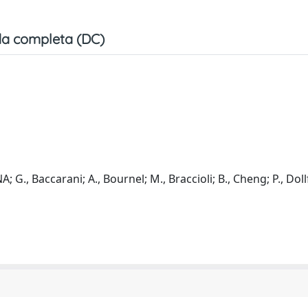
a completa (DC)
; G., Baccarani; A., Bournel; M., Braccioli; B., Cheng; P., Dollf