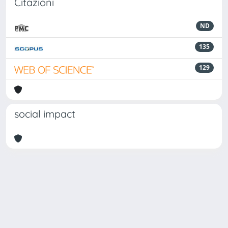
Citazioni
ND
135
129
social impact
Powered by
IRIS
-
about IRIS
-