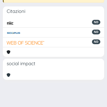
Citazioni
ND
ND
ND
social impact