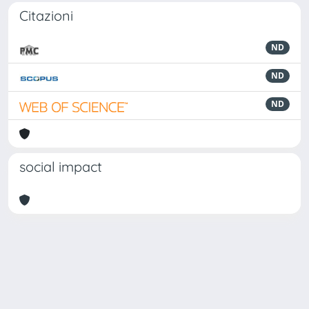
Citazioni
ND
ND
ND
social impact