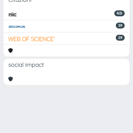
ND
39
29
social impact
Powered by
IRIS
-
about IRIS
-