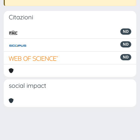
Citazioni
ND
ND
ND
social impact