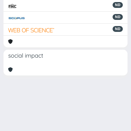
ND
ND
ND
social impact
Powered by
IRIS
-
about IRIS
-
Utilizzo dei cookie
Copyright © 2026