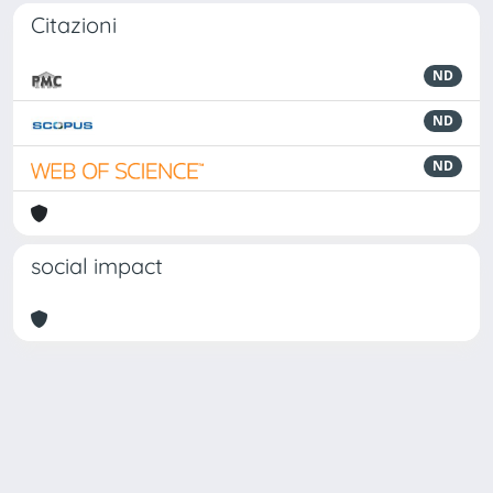
Citazioni
ND
ND
ND
social impact