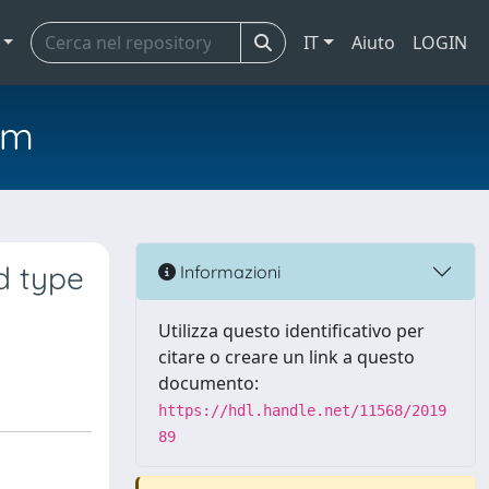
IT
Aiuto
LOGIN
em
ld type
Informazioni
Utilizza questo identificativo per
citare o creare un link a questo
documento:
https://hdl.handle.net/11568/2019
89