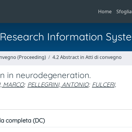
Home
Sfoglia
al Research Information Syst
Convegno (Proceeding)
4.2 Abstract in Atti di convegno
in in neurodegeneration.
I, MARCO
;
PELLEGRINI, ANTONIO
;
FULCERI,
a completa (DC)