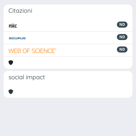
Citazioni
ND
ND
ND
social impact