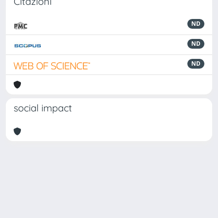
Citazioni
ND
ND
ND
social impact
Powered by
IRIS
-
about IRIS
-