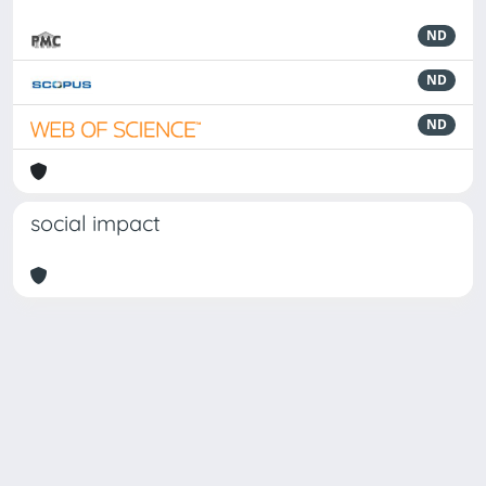
ND
ND
ND
social impact
Powered by
IRIS
-
about IRIS
-
Utilizzo dei cookie
Copyright © 2026