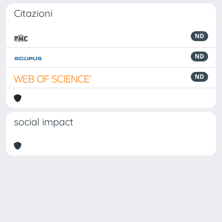
Citazioni
ND
ND
ND
social impact