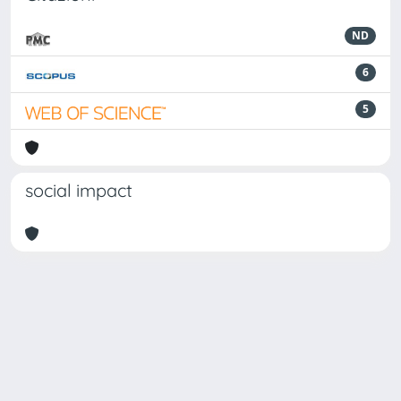
ND
6
5
social impact
Powered by
IRIS
-
about IRIS
-