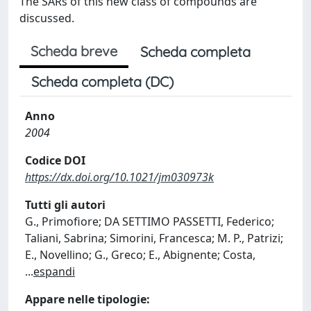
The SARs of this new class of compounds are
discussed.
Scheda breve
Scheda completa
Scheda completa (DC)
Anno
2004
Codice DOI
https://dx.doi.org/10.1021/jm030973k
Tutti gli autori
G., Primofiore; DA SETTIMO PASSETTI, Federico;
Taliani, Sabrina; Simorini, Francesca; M. P., Patrizi;
E., Novellino; G., Greco; E., Abignente; Costa,
...
espandi
Appare nelle tipologie: