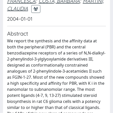
FRANCESCA
;
COSTA, BARBARA
;
MARTINI,
CLAUDIA
2004-01-01
Abstract
We report the synthesis and the affinity data at
both the peripheral (PBR) and the central
benzodiazepine receptors of a series of N,N-dialkyl-
2-phenylindol-3-ylglyoxylamide derivatives III,
designed as conformationally constrained
analogues of 2-phenylindole-3-acetamides II such
as FGIN-1-27. Most of the new compounds showed
a high specificity and affinity for PBR, with K i in the
nanomolar to subnanomolar range. The most
potent ligands (4-7, 9, 13-27) stimulated steroid
biosynthesis in rat C6 glioma cells with a potency
similar to or higher than that of classical ligands.