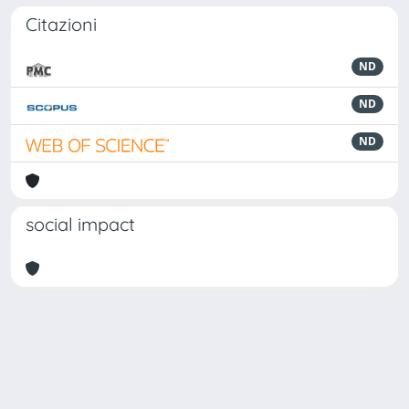
Citazioni
ND
ND
ND
social impact