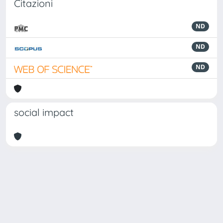
Citazioni
ND
ND
ND
social impact
Powered by
IRIS
-
about IRIS
-