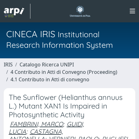
CINECA IRIS
Institutional
Research Information System
IRIS
Catalogo Ricerca UNIPI
4 Contributo in Atti di Convegno (Proceeding)
4.1 Contributo in Atti di convegno
The Sunflower (Helianthus annuus
L.) Mutant XAN1 Is Impaired in
Photosynthetic Activity
FAMBRINI, MARCO
;
GUIDI,
LUCIA
;
CASTAGNA,
ANTONELLA
;
VERNIERI, PAOLO
;
PUGLIESI,