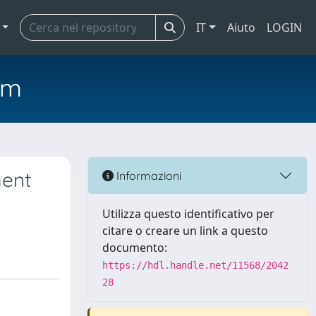
IT
Aiuto
LOGIN
em
ment
Informazioni
Utilizza questo identificativo per
citare o creare un link a questo
documento:
https://hdl.handle.net/11568/2042
28