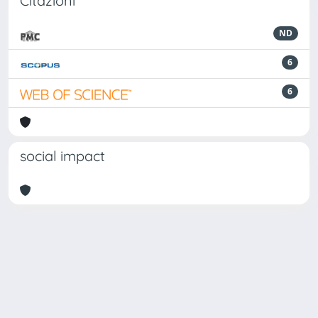
Citazioni
ND
6
6
social impact
Powered by
IRIS
-
about IRIS
-