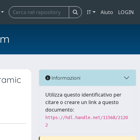
IT
Aiuto
LOGIN
em
ramic
Informazioni
Utilizza questo identificativo per
citare o creare un link a questo
documento:
https://hdl.handle.net/11568/2120
2