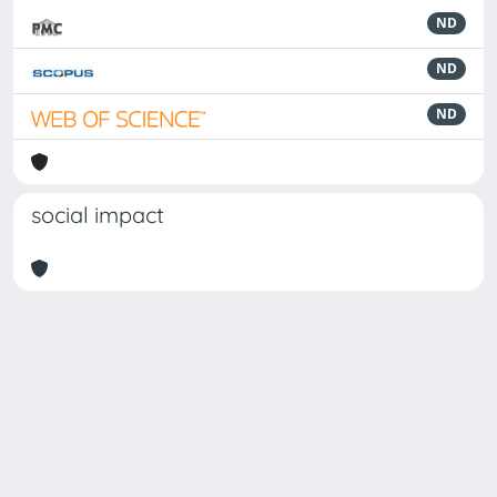
ND
ND
ND
social impact
Powered by
IRIS
-
about IRIS
-
Utilizzo dei cookie
Copyright © 2026