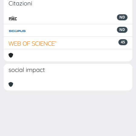
Citazioni
ND
ND
45
social impact
Powered by
IRIS
-
about IRIS
-