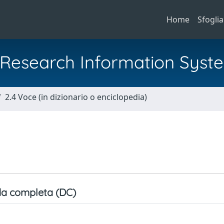
Home
Sfoglia
al Research Information Syst
2.4 Voce (in dizionario o enciclopedia)
a completa (DC)