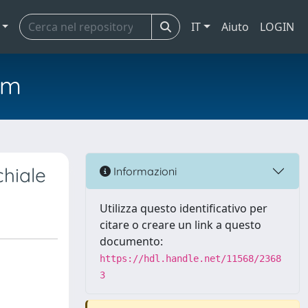
IT
Aiuto
LOGIN
em
chiale
Informazioni
Utilizza questo identificativo per
citare o creare un link a questo
documento:
https://hdl.handle.net/11568/2368
3