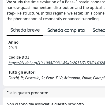
We study the time evolution of a Bose–Einstein condens
narrow quasi-momentum distribution and the optical latt
step-like structure. In this regime, we establish a co
the phenomenon of resonantly enhanced tunneling.
Scheda breve
Scheda completa
Sched
Anno
2013
Codice DOI
https://dx.doi.org/10.1088/0031-8949/2013/T153/014024
Tutti gli autori
Facchi, P.; Pascazio, S.; Pepe, F. V.; Arimondo, Ennio; Ciamp
File in questo prodotto:
Non ci sono file associati a questo prodotto.