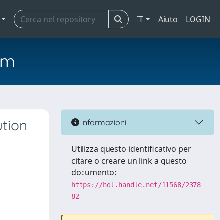
IT
Aiuto
LOGIN
em
ution
Informazioni
Utilizza questo identificativo per
citare o creare un link a questo
documento:
https://hdl.handle.net/11568/2378
82