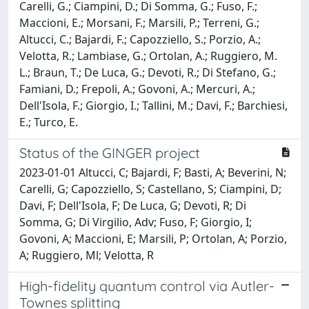
Carelli, G.; Ciampini, D.; Di Somma, G.; Fuso, F.;
Maccioni, E.; Morsani, F.; Marsili, P.; Terreni, G.;
Altucci, C.; Bajardi, F.; Capozziello, S.; Porzio, A.;
Velotta, R.; Lambiase, G.; Ortolan, A.; Ruggiero, M.
L.; Braun, T.; De Luca, G.; Devoti, R.; Di Stefano, G.;
Famiani, D.; Frepoli, A.; Govoni, A.; Mercuri, A.;
Dell'Isola, F.; Giorgio, I.; Tallini, M.; Davi, F.; Barchiesi,
E.; Turco, E.
Status of the GINGER project
2023-01-01 Altucci, C; Bajardi, F; Basti, A; Beverini, N;
Carelli, G; Capozziello, S; Castellano, S; Ciampini, D;
Davi, F; Dell'Isola, F; De Luca, G; Devoti, R; Di
Somma, G; Di Virgilio, Adv; Fuso, F; Giorgio, I;
Govoni, A; Maccioni, E; Marsili, P; Ortolan, A; Porzio,
A; Ruggiero, Ml; Velotta, R
High-fidelity quantum control via Autler-
Townes splitting