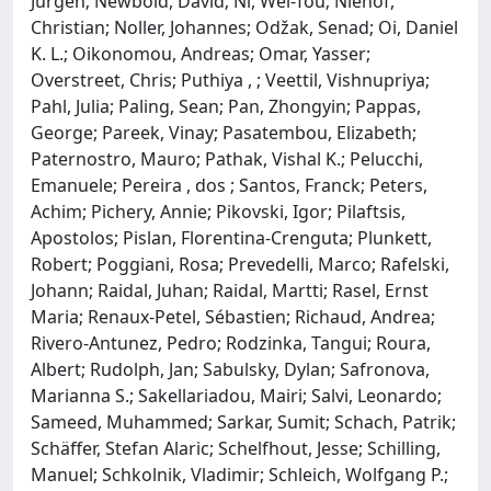
Jürgen; Newbold, David; Ni, Wei-Tou; Niehof,
Christian; Noller, Johannes; Odžak, Senad; Oi, Daniel
K. L.; Oikonomou, Andreas; Omar, Yasser;
Overstreet, Chris; Puthiya , ; Veettil, Vishnupriya;
Pahl, Julia; Paling, Sean; Pan, Zhongyin; Pappas,
George; Pareek, Vinay; Pasatembou, Elizabeth;
Paternostro, Mauro; Pathak, Vishal K.; Pelucchi,
Emanuele; Pereira , dos ; Santos, Franck; Peters,
Achim; Pichery, Annie; Pikovski, Igor; Pilaftsis,
Apostolos; Pislan, Florentina-Crenguta; Plunkett,
Robert; Poggiani, Rosa; Prevedelli, Marco; Rafelski,
Johann; Raidal, Juhan; Raidal, Martti; Rasel, Ernst
Maria; Renaux-Petel, Sébastien; Richaud, Andrea;
Rivero-Antunez, Pedro; Rodzinka, Tangui; Roura,
Albert; Rudolph, Jan; Sabulsky, Dylan; Safronova,
Marianna S.; Sakellariadou, Mairi; Salvi, Leonardo;
Sameed, Muhammed; Sarkar, Sumit; Schach, Patrik;
Schäffer, Stefan Alaric; Schelfhout, Jesse; Schilling,
Manuel; Schkolnik, Vladimir; Schleich, Wolfgang P.;