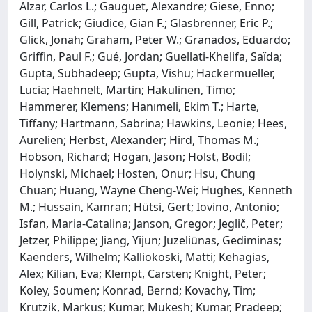
Alzar, Carlos L.; Gauguet, Alexandre; Giese, Enno;
Gill, Patrick; Giudice, Gian F.; Glasbrenner, Eric P.;
Glick, Jonah; Graham, Peter W.; Granados, Eduardo;
Griffin, Paul F.; Gué, Jordan; Guellati-Khelifa, Saïda;
Gupta, Subhadeep; Gupta, Vishu; Hackermueller,
Lucia; Haehnelt, Martin; Hakulinen, Timo;
Hammerer, Klemens; Hanımeli, Ekim T.; Harte,
Tiffany; Hartmann, Sabrina; Hawkins, Leonie; Hees,
Aurelien; Herbst, Alexander; Hird, Thomas M.;
Hobson, Richard; Hogan, Jason; Holst, Bodil;
Holynski, Michael; Hosten, Onur; Hsu, Chung
Chuan; Huang, Wayne Cheng-Wei; Hughes, Kenneth
M.; Hussain, Kamran; Hütsi, Gert; Iovino, Antonio;
Isfan, Maria-Catalina; Janson, Gregor; Jeglič, Peter;
Jetzer, Philippe; Jiang, Yijun; Juzeliūnas, Gediminas;
Kaenders, Wilhelm; Kalliokoski, Matti; Kehagias,
Alex; Kilian, Eva; Klempt, Carsten; Knight, Peter;
Koley, Soumen; Konrad, Bernd; Kovachy, Tim;
Krutzik, Markus; Kumar, Mukesh; Kumar, Pradeep;