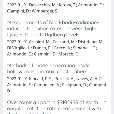
2022-01-01 Delvecchio, M.; Kirova, T.; Arimondo, E.;
Ciampini, D.; Wimberger, S.
Measurements of blackbody-radiation-
induced transition rates between high-
lying S, P, and D Rydberg levels
2022-01-01 Archimi, M.; Ceccanti, M.; Distefano, M.;
Di Virgilio, L.; Franco, R.; Greco, A.; Simonelli, C.;
Arimondo, E.; Ciampini, D.; Morsch, O.
Methods of mode generation inside
hollow core photonic crystal fibers
2022-01-01 Kincaid, P. S.; Porcelli, A.; Neves, A. A. R.;
Arimondo, E.; Camposeo, A.; Pisignano, D.; Ciampini,
D.
Overcoming 1 part in $$10^9$$ of earth
angular rotation rate measurement with