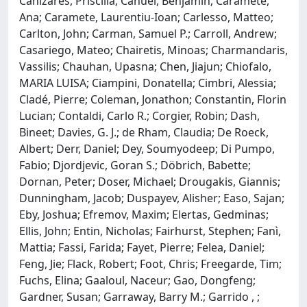
Canizares, Priscilla; Canuel, Benjamin; Caramete,
Ana; Caramete, Laurentiu-Ioan; Carlesso, Matteo;
Carlton, John; Carman, Samuel P.; Carroll, Andrew;
Casariego, Mateo; Chairetis, Minoas; Charmandaris,
Vassilis; Chauhan, Upasna; Chen, Jiajun; Chiofalo,
MARIA LUISA; Ciampini, Donatella; Cimbri, Alessia;
Cladé, Pierre; Coleman, Jonathon; Constantin, Florin
Lucian; Contaldi, Carlo R.; Corgier, Robin; Dash,
Bineet; Davies, G. J.; de Rham, Claudia; De Roeck,
Albert; Derr, Daniel; Dey, Soumyodeep; Di Pumpo,
Fabio; Djordjevic, Goran S.; Döbrich, Babette;
Dornan, Peter; Doser, Michael; Drougakis, Giannis;
Dunningham, Jacob; Duspayev, Alisher; Easo, Sajan;
Eby, Joshua; Efremov, Maxim; Elertas, Gedminas;
Ellis, John; Entin, Nicholas; Fairhurst, Stephen; Fanì,
Mattia; Fassi, Farida; Fayet, Pierre; Felea, Daniel;
Feng, Jie; Flack, Robert; Foot, Chris; Freegarde, Tim;
Fuchs, Elina; Gaaloul, Naceur; Gao, Dongfeng;
Gardner, Susan; Garraway, Barry M.; Garrido , ;