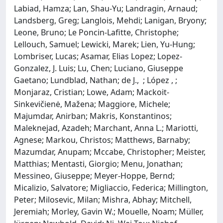
Labiad, Hamza; Lan, Shau-Yu; Landragin, Arnaud;
Landsberg, Greg; Langlois, Mehdi; Lanigan, Bryony;
Leone, Bruno; Le Poncin-Lafitte, Christophe;
Lellouch, Samuel; Lewicki, Marek; Lien, Yu-Hung;
Lombriser, Lucas; Asamar, Elias Lopez; Lopez-
Gonzalez, J. Luis; Lu, Chen; Luciano, Giuseppe
Gaetano; Lundblad, Nathan; de J., ; López , ;
Monjaraz, Cristian; Lowe, Adam; Mackoit-
Sinkevičienė, Mažena; Maggiore, Michele;
Majumdar, Anirban; Makris, Konstantinos;
Maleknejad, Azadeh; Marchant, Anna L.; Mariotti,
Agnese; Markou, Christos; Matthews, Barnaby;
Mazumdar, Anupam; Mccabe, Christopher; Meister,
Matthias; Mentasti, Giorgio; Menu, Jonathan;
Messineo, Giuseppe; Meyer-Hoppe, Bernd;
Micalizio, Salvatore; Migliaccio, Federica; Millington,
Peter; Milosevic, Milan; Mishra, Abhay; Mitchell,
Jeremiah; Morley, Gavin W.; Mouelle, Noam; Müller,