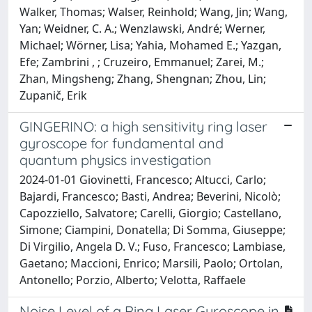
Walker, Thomas; Walser, Reinhold; Wang, Jin; Wang,
Yan; Weidner, C. A.; Wenzlawski, André; Werner,
Michael; Wörner, Lisa; Yahia, Mohamed E.; Yazgan,
Efe; Zambrini , ; Cruzeiro, Emmanuel; Zarei, M.;
Zhan, Mingsheng; Zhang, Shengnan; Zhou, Lin;
Zupanič, Erik
GINGERINO: a high sensitivity ring laser
gyroscope for fundamental and
quantum physics investigation
2024-01-01 Giovinetti, Francesco; Altucci, Carlo;
Bajardi, Francesco; Basti, Andrea; Beverini, Nicolò;
Capozziello, Salvatore; Carelli, Giorgio; Castellano,
Simone; Ciampini, Donatella; Di Somma, Giuseppe;
Di Virgilio, Angela D. V.; Fuso, Francesco; Lambiase,
Gaetano; Maccioni, Enrico; Marsili, Paolo; Ortolan,
Antonello; Porzio, Alberto; Velotta, Raffaele
Noise Level of a Ring Laser Gyroscope in