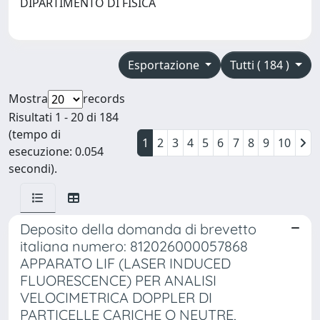
DIPARTIMENTO DI FISICA
Esportazione
Tutti ( 184 )
Mostra
records
Risultati 1 - 20 di 184
(tempo di
1
2
3
4
5
6
7
8
9
10
esecuzione: 0.054
secondi).
Deposito della domanda di brevetto
italiana numero: 812026000057868
APPARATO LIF (LASER INDUCED
FLUORESCENCE) PER ANALISI
VELOCIMETRICA DOPPLER DI
PARTICELLE CARICHE O NEUTRE,