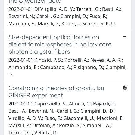
the G Wettzell data
2022-01-01 Di Virgilio, A. D. V.; Terreni, G.; Basti, A.;
Beverini, N.; Carelli, G.; Ciampini, D.; Fuso, F.;
Maccioni, E.; Marsili, P.; Kodet, J.; Schreiber, K. U.
Size-dependent optical forces on
dielectric microspheres in hollow core
photonic crystal fibers
2022-01-01 Kincaid, P. S.; Porcelli, A.; Neves, A. A. R.;
Arimondo, E.; Camposeo, A.; Pisignano, D.; Ciampini,
D.
Constraining theories of gravity by
GINGER experiment
2021-01-01 Capozziello, S.; Altucci, C.; Bajardi, F.;
Basti, A.; Beverini, N.; Carelli, G.; Ciampini, D.; Di
Virgilio, A. D. V.; Fuso, F.; Giacomelli, U.; Maccioni, E.;
Marsili, P.; Ortolan, A.; Porzio, A.; Simonelli, A.;
Terreni, G.; Velotta, R.