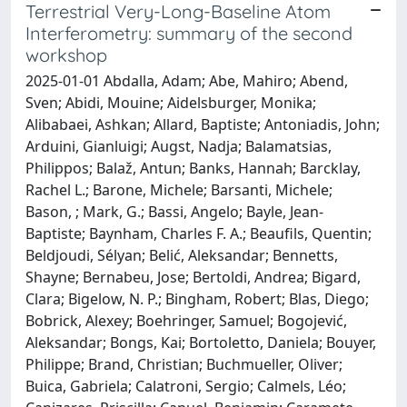
Terrestrial Very-Long-Baseline Atom
Interferometry: summary of the second
workshop
2025-01-01 Abdalla, Adam; Abe, Mahiro; Abend,
Sven; Abidi, Mouine; Aidelsburger, Monika;
Alibabaei, Ashkan; Allard, Baptiste; Antoniadis, John;
Arduini, Gianluigi; Augst, Nadja; Balamatsias,
Philippos; Balaž, Antun; Banks, Hannah; Barcklay,
Rachel L.; Barone, Michele; Barsanti, Michele;
Bason, ; Mark, G.; Bassi, Angelo; Bayle, Jean-
Baptiste; Baynham, Charles F. A.; Beaufils, Quentin;
Beldjoudi, Sélyan; Belić, Aleksandar; Bennetts,
Shayne; Bernabeu, Jose; Bertoldi, Andrea; Bigard,
Clara; Bigelow, N. P.; Bingham, Robert; Blas, Diego;
Bobrick, Alexey; Boehringer, Samuel; Bogojević,
Aleksandar; Bongs, Kai; Bortoletto, Daniela; Bouyer,
Philippe; Brand, Christian; Buchmueller, Oliver;
Buica, Gabriela; Calatroni, Sergio; Calmels, Léo;