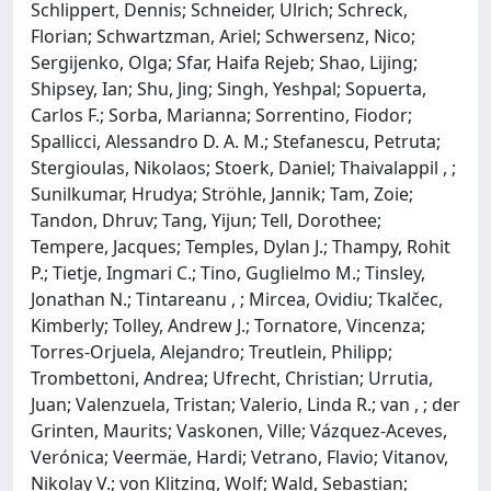
Schlippert, Dennis; Schneider, Ulrich; Schreck,
Florian; Schwartzman, Ariel; Schwersenz, Nico;
Sergijenko, Olga; Sfar, Haifa Rejeb; Shao, Lijing;
Shipsey, Ian; Shu, Jing; Singh, Yeshpal; Sopuerta,
Carlos F.; Sorba, Marianna; Sorrentino, Fiodor;
Spallicci, Alessandro D. A. M.; Stefanescu, Petruta;
Stergioulas, Nikolaos; Stoerk, Daniel; Thaivalappil , ;
Sunilkumar, Hrudya; Ströhle, Jannik; Tam, Zoie;
Tandon, Dhruv; Tang, Yijun; Tell, Dorothee;
Tempere, Jacques; Temples, Dylan J.; Thampy, Rohit
P.; Tietje, Ingmari C.; Tino, Guglielmo M.; Tinsley,
Jonathan N.; Tintareanu , ; Mircea, Ovidiu; Tkalčec,
Kimberly; Tolley, Andrew J.; Tornatore, Vincenza;
Torres-Orjuela, Alejandro; Treutlein, Philipp;
Trombettoni, Andrea; Ufrecht, Christian; Urrutia,
Juan; Valenzuela, Tristan; Valerio, Linda R.; van , ; der
Grinten, Maurits; Vaskonen, Ville; Vázquez-Aceves,
Verónica; Veermäe, Hardi; Vetrano, Flavio; Vitanov,
Nikolay V.; von Klitzing, Wolf; Wald, Sebastian;