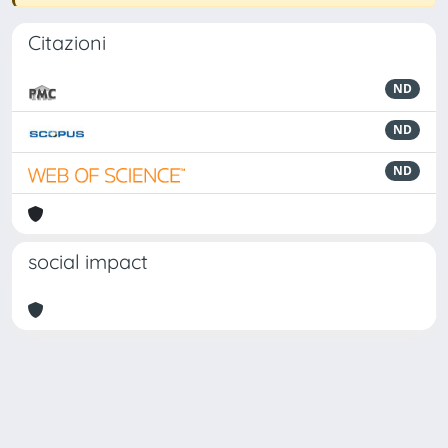
Citazioni
ND
ND
ND
social impact