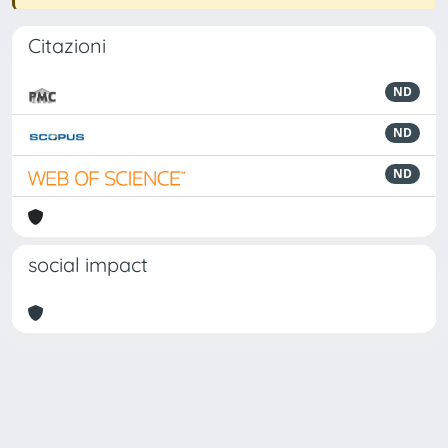
Citazioni
ND
ND
ND
social impact