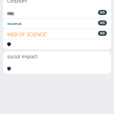
Citazioni
ND
ND
ND
social impact
Powered by
IRIS
-
about IRIS
-