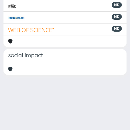
ND
ND
ND
social impact
Powered by
IRIS
-
about IRIS
-
Utilizzo dei cookie
Copyright © 2026