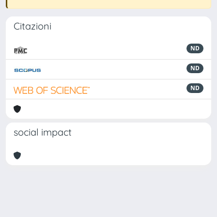
Citazioni
ND
ND
ND
social impact