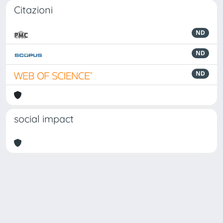
Citazioni
ND
ND
ND
social impact