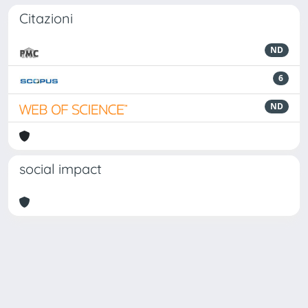
Citazioni
ND
6
ND
social impact