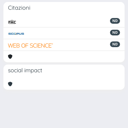
Citazioni
ND
ND
ND
social impact