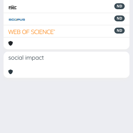
ND
ND
ND
social impact
Powered by
IRIS
-
about IRIS
-
Utilizzo dei cookie
Copyright © 2026