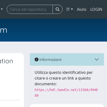
IT
Aiuto
LOGIN
em
ation
Informazioni
Utilizza questo identificativo per
citare o creare un link a questo
documento:
https://hdl.handle.net/11568/4948
89