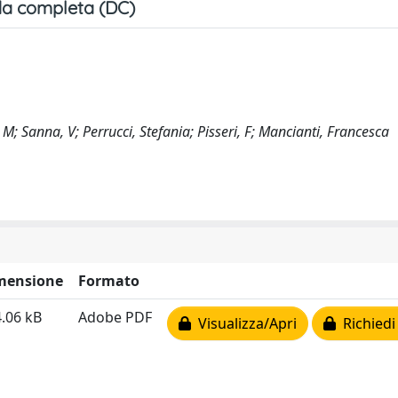
a completa (DC)
M; Sanna, V; Perrucci, Stefania; Pisseri, F; Mancianti, Francesca
mensione
Formato
.06 kB
Adobe PDF
Visualizza/Apri
Richiedi