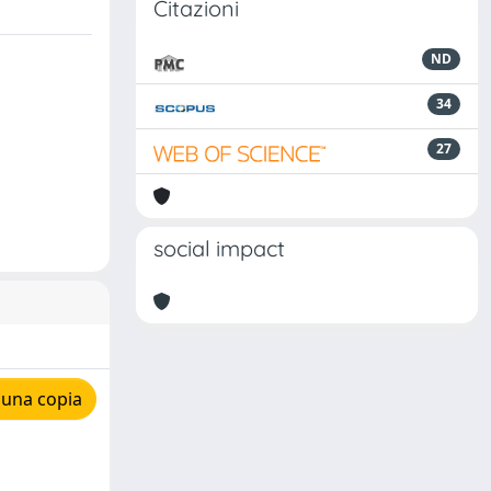
Citazioni
ND
34
27
social impact
 una copia