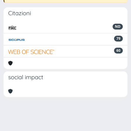
Citazioni
ND
79
60
social impact